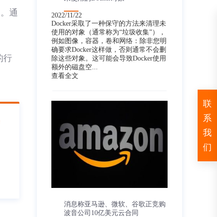
场。通
2022/11/22
Docker采取了一种保守的方法来清理未
。
使用的对象（通常称为“垃圾收集”），
例如图像，容器，卷和网络：除非您明
确要求Docker这样做，否则通常不会删
的行
除这些对象。这可能会导致Docker使用
额外的磁盘空...
查看全文
联
系
美
我
们
消息称亚马逊、微软、谷歌正竞购
波音公司10亿美元云合同