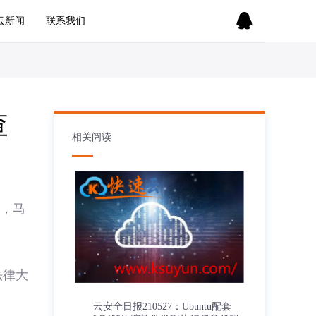

云新闻
联系我们
查
相关阅读
后，马
法律大
云安全日报210527：Ubuntu配套