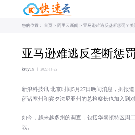
您的位置：
首页
>
阿里云新闻
>
亚马逊难逃反垄断惩罚？美
亚马逊难逃反垄断惩
ksuyun
2022-11-22
新浪科技讯 北京时间5月27日晚间消息，据
萨诸塞州和宾夕法尼亚州的总检察长也加入到
如今，越来越多州的调查，包括华盛顿特区周
战。