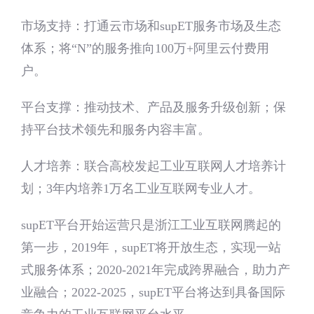
市场支持：打通云市场和supET服务市场及生态
体系；将“N”的服务推向100万+阿里云付费用
户。
平台支撑：推动技术、产品及服务升级创新；保
持平台技术领先和服务内容丰富。
人才培养：联合高校发起工业互联网人才培养计
划；3年内培养1万名工业互联网专业人才。
supET平台开始运营只是浙江工业互联网腾起的
第一步，2019年，supET将开放生态，实现一站
式服务体系；2020-2021年完成跨界融合，助力产
业融合；2022-2025，supET平台将达到具备国际