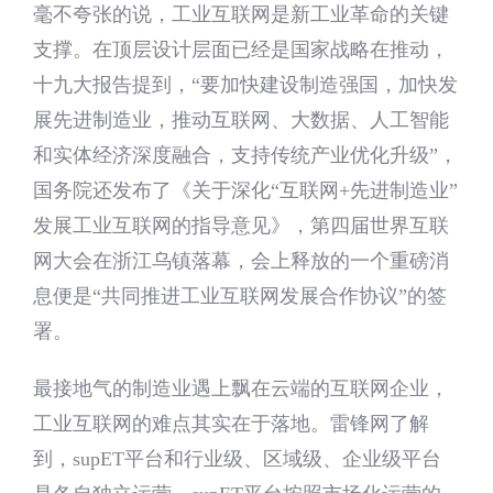
毫不夸张的说，工业互联网是新工业革命的关键
支撑。在顶层设计层面已经是国家战略在推动，
十九大报告提到，“要加快建设制造强国，加快发
展先进制造业，推动互联网、大数据、人工智能
和实体经济深度融合，支持传统产业优化升级”，
国务院还发布了《关于深化“互联网+先进制造业”
发展工业互联网的指导意见》，第四届世界互联
网大会在浙江乌镇落幕，会上释放的一个重磅消
息便是“共同推进工业互联网发展合作协议”的签
署。
最接地气的制造业遇上飘在云端的互联网企业，
工业互联网的难点其实在于落地。雷锋网了解
到，supET平台和行业级、区域级、企业级平台