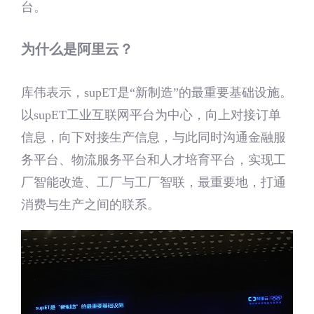
台。
为什么是阿里云？
库伟表示，supET是“新制造”的最重要基础设施。
以supET工业互联网平台为中心，向上对接订单
信息，向下对接生产信息，与此同时沟通金融服
务平台、物流服务平台和人才培育平台，实现工
厂智能改造、工厂与工厂智联，最重要地，打通
消费与生产之间的联系。