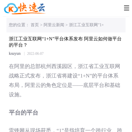

您的位置：
首页
>
阿里云新闻
>
浙江工业互联网“1+N”平台体系
浙江工业互联网“1+N”平台体系发布 阿里云如何做平台
的平台？
ksuyun
2022-06-07
在阿里的总部杭州西溪园区，浙江省工业互联网
战略正式发布，浙江省将建设“1+N”的平台体系
布局，阿里云的角色定位是——底层平台和基础
设施。
平台的平台
雷锋网从现场获悉，“1”是指培育一个跨行业、跨