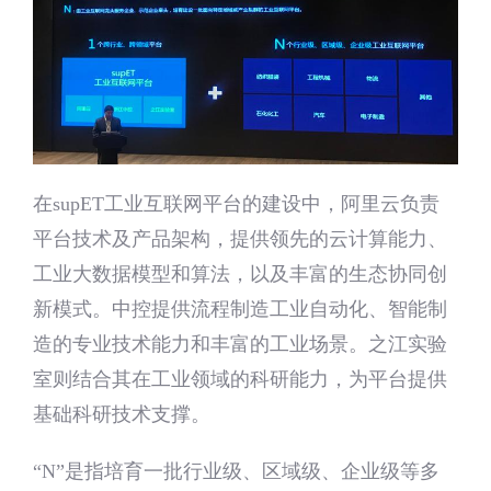
在supET工业互联网平台的建设中，阿里云负责
平台技术及产品架构，提供领先的云计算能力、
工业大数据模型和算法，以及丰富的生态协同创
新模式。中控提供流程制造工业自动化、智能制
造的专业技术能力和丰富的工业场景。之江实验
室则结合其在工业领域的科研能力，为平台提供
基础科研技术支撑。
“N”是指培育一批行业级、区域级、企业级等多