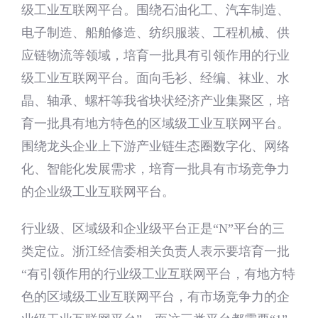
级工业互联网平台。围绕石油化工、汽车制造、
电子制造、船舶修造、纺织服装、工程机械、供
应链物流等领域，培育一批具有引领作用的行业
级工业互联网平台。面向毛衫、经编、袜业、水
晶、轴承、螺杆等我省块状经济产业集聚区，培
育一批具有地方特色的区域级工业互联网平台。
围绕龙头企业上下游产业链生态圈数字化、网络
化、智能化发展需求，培育一批具有市场竞争力
的企业级工业互联网平台。
行业级、区域级和企业级平台正是“N”平台的三
类定位。浙江经信委相关负责人表示要培育一批
“有引领作用的行业级工业互联网平台，有地方特
色的区域级工业互联网平台，有市场竞争力的企