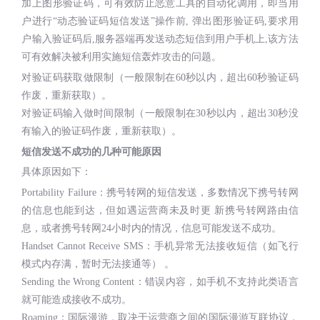
加上图形验证码，可有效防止恶意工具的自动化调用，即当用
户进行“动态验证码短信发送”操作前, 弹出图形验证码,要求用
户输入验证码后,服务器端再发送动态短信到用户手机上,该方法
可有效解决被利用实施短信轰炸攻击的问题。
对验证码获取做限制（一般限制在60秒以内，超出60秒验证码
作废，重新获取）。
对验证码输入做时间限制（一般限制在30秒以内，超出30秒没
有输入的验证码作废，重新获取）。
短信发送不成功的几种可能原因
具体原因如下：
Portability Failure：携号转网的短信发送，多数情况下携号转网
的信息也能到达，但如遇运营商未及时更 新携号转网路由信
息，或者携号转网24小时内的情况，信息可能发送不成功。
Handset Cannot Receive SMS：手机异常无法接收短信（如飞行
模式内存满，暂时无法接通等） 。
Sending the Wrong Content：错误内容，如手机不支持此类语言
就可能造成接收不成功。
Roaming：国际漫游，取决于运营商之间的国际漫游互联协议，